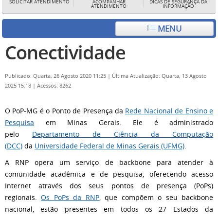
SOLICITAR ATENDIMENTO
ACOMPANHAR
DICAS DE SEGURANÇA DA
ATENDIMENTO
INFORMAÇÃO
MENU
Conectividade
Publicado: Quarta, 26 Agosto 2020 11:25
|
Última Atualização: Quarta, 13 Agosto
2025 15:18
|
Acessos: 8262
O PoP-MG é o Ponto de Presença da
Rede Nacional de Ensino e
Pesquisa
em Minas Gerais. Ele é administrado
pelo
Departamento de Ciência da Computação
(DCC)
da
Universidade Federal de Minas Gerais (UFMG)
.
A RNP opera um serviço de backbone para atender à
comunidade acadêmica e de pesquisa, oferecendo acesso
Internet através dos seus pontos de presença (PoPs)
regionais.
Os PoPs da RNP
, que compõem o seu backbone
nacional, estão presentes em todos os 27 Estados da