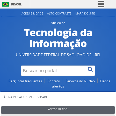
BRASIL
Simplifique!
ACESSIBILIDADE
ALTO CONTRASTE
MAPA DO SITE
Comunica BR
Núcleo de
Tecnologia da
Participe
Acesso à informação
Informação
Legislação
Canais
UNIVERSIDADE FEDERAL DE SÃO JOÃO DEL-REI
Perguntas frequentes
Contato
Serviços do Núcleo
Dados
abertos
PÁGINA INICIAL
>
CONECTIVIDADE
ACESSO RÁPIDO