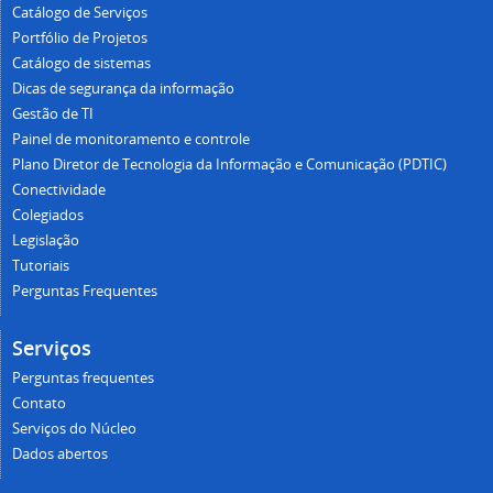
Catálogo de Serviços
não se responsabiliza por chamados enviados pelos
E-mail
Portfólio de Projetos
discentes, de forma equivocada para a Unidade.
Catálogo de sistemas
A lista abaixo apresenta todos os serviços do catálogo
Dicas de segurança da informação
disponíveis ao discentes. Clique sobre o nome do serviço
Gestão de TI
desejado para obter mais informações
Hospedagem de páginas web
Painel de monitoramento e controle
Plano Diretor de Tecnologia da Informação e Comunicação (PDTIC)
Conectividade
Colegiados
E-mail
Impressora
Legislação
Tutoriais
Perguntas Frequentes
Apoio técnico ao discente
Integração de sistemas
Serviços
Perguntas frequentes
Contato
Serviços do Núcleo
Acesso Wi-Fi para eventos
Internet
Dados abertos