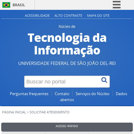
BRASIL
Simplifique!
ACESSIBILIDADE
ALTO CONTRASTE
MAPA DO SITE
Comunica BR
Núcleo de
Tecnologia da
Participe
Acesso à informação
Informação
Legislação
Canais
UNIVERSIDADE FEDERAL DE SÃO JOÃO DEL-REI
Perguntas frequentes
Contato
Serviços do Núcleo
Dados
abertos
PÁGINA INICIAL
>
SOLICITAR ATENDIMENTO
ACESSO RÁPIDO