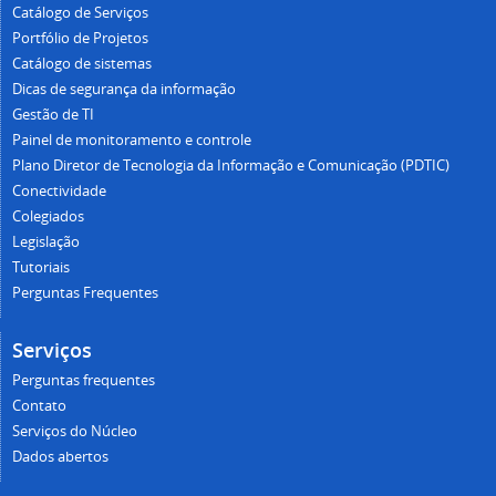
Catálogo de Serviços
não se responsabiliza por chamados enviados pelos
E-mail
Portfólio de Projetos
discentes, de forma equivocada para a Unidade.
Catálogo de sistemas
A lista abaixo apresenta todos os serviços do catálogo
Dicas de segurança da informação
disponíveis ao discentes. Clique sobre o nome do serviço
Gestão de TI
desejado para obter mais informações
Hospedagem de páginas web
Painel de monitoramento e controle
Plano Diretor de Tecnologia da Informação e Comunicação (PDTIC)
Conectividade
Colegiados
E-mail
Impressora
Legislação
Tutoriais
Perguntas Frequentes
Apoio técnico ao discente
Integração de sistemas
Serviços
Perguntas frequentes
Contato
Serviços do Núcleo
Acesso Wi-Fi para eventos
Internet
Dados abertos