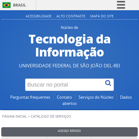
BRASIL
Simplifique!
ACESSIBILIDADE
ALTO CONTRASTE
MAPA DO SITE
Comunica BR
Núcleo de
Tecnologia da
Participe
Acesso à informação
Informação
Legislação
Canais
UNIVERSIDADE FEDERAL DE SÃO JOÃO DEL-REI
Perguntas frequentes
Contato
Serviços do Núcleo
Dados
abertos
PÁGINA INICIAL
>
CATÁLOGO DE SERVIÇOS
ACESSO RÁPIDO