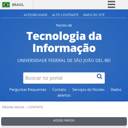
BRASIL
Simplifique!
ACESSIBILIDADE
ALTO CONTRASTE
MAPA DO SITE
Comunica BR
Núcleo de
Tecnologia da
Participe
Acesso à informação
Informação
Legislação
Canais
UNIVERSIDADE FEDERAL DE SÃO JOÃO DEL-REI
Perguntas frequentes
Contato
Serviços do Núcleo
Dados
abertos
PÁGINA INICIAL
>
CONTATO
ACESSO RÁPIDO