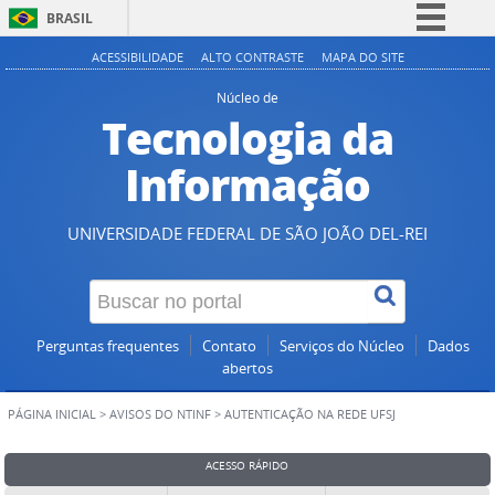
BRASIL
Simplifique!
ACESSIBILIDADE
ALTO CONTRASTE
MAPA DO SITE
Comunica BR
Núcleo de
Tecnologia da
Participe
Acesso à informação
Informação
Legislação
Canais
UNIVERSIDADE FEDERAL DE SÃO JOÃO DEL-REI
Perguntas frequentes
Contato
Serviços do Núcleo
Dados
abertos
PÁGINA INICIAL
>
AVISOS DO NTINF
>
AUTENTICAÇÃO NA REDE UFSJ
ACESSO RÁPIDO