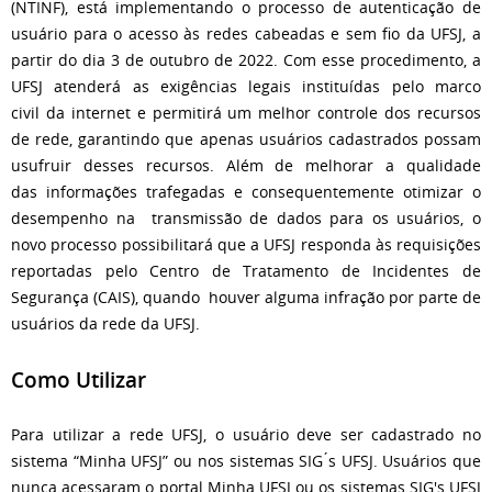
(NTINF), está implementando o processo de autenticação de
usuário para o
acesso às redes cabeadas e sem fio da UFSJ, a
partir do dia 3 de outubro de 2022.
Com esse procedimento, a
UFSJ atenderá as exigências legais instituídas pelo marco
civil
da internet e permitirá um melhor controle dos recursos
de rede, garantindo que apenas
usuários cadastrados possam
usufruir desses recursos. Além de melhorar a qualidade
das
informações trafegadas e consequentemente otimizar o
desempenho na transmissão
de dados para os usuários, o
novo processo possibilitará que a UFSJ responda às requisições
reportadas pelo Centro de Tratamento de Incidentes de
Segurança (CAIS), quando houver alguma infração por parte de
usuários da rede da UFSJ.
Como Utilizar
Para utilizar a rede UFSJ, o usuário deve ser cadastrado no
sistema “Minha UFSJ” ou nos
sistemas SIG ́s UFSJ. Usuários que
nunca acessaram o portal Minha UFSJ ou os sistemas
SIG's UFSJ