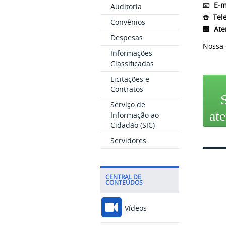
📧
E-m
Auditoria
☎️
Tel
Convênios
🏢
Ate
Despesas
Nossa 
Informações
Classificadas
Licitações e
Contratos
S
Serviço de
at
Informação ao
Cidadão (SIC)
Servidores
CENTRAL DE
CONTEÚDOS
Vídeos