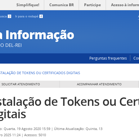
Simplifique!
Comunica BR
Participe
Acesso à infor
 busca
3
Ir para o rodapé
4
a Informação
O DEL-REI
Perguntas frequentes
Co
STALAÇÃO DE TOKENS OU CERTIFICADOS DIGITAIS
SOLICITAR ATENDIMENTO
ACOMPANHAR ATENDIMENTO
stalação de Tokens ou Cer
gitais
o: Quarta, 19 Agosto 2020 15:59
|
Última Atualização: Quinta, 13
o 2025 11:24
|
Acessos: 5010