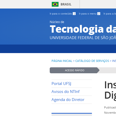
BRASIL
Ir para o conteúdo
1
Ir para o menu
2
Ir para a
Núcleo de
Tecnologia d
UNIVERSIDADE FEDERAL DE SÃO JOÃ
PÁGINA INICIAL
>
CATÁLOGO DE SERVIÇOS
>
IN
ACESSO RÁPIDO
In
Portal UFSJ
Di
Avisos do NTInf
Agenda do Diretor
Publicad
Novembr