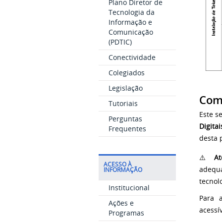
Plano Diretor de
Tecnologia da
Informação e
Comunicação
(PDTIC)
Conectividade
Colegiados
Legislação
Como
Tutoriais
Este s
Perguntas
Digitai
Frequentes
desta 
⚠️
At
ACESSO À
adequa
INFORMAÇÃO
tecnol
Institucional
Para 
Ações e
acessív
Programas