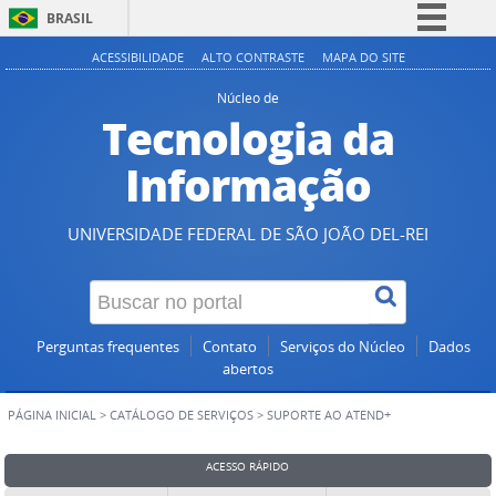
BRASIL
Simplifique!
ACESSIBILIDADE
ALTO CONTRASTE
MAPA DO SITE
Comunica BR
Núcleo de
Tecnologia da
Participe
Acesso à informação
Informação
Legislação
Canais
UNIVERSIDADE FEDERAL DE SÃO JOÃO DEL-REI
Perguntas frequentes
Contato
Serviços do Núcleo
Dados
abertos
PÁGINA INICIAL
>
CATÁLOGO DE SERVIÇOS
>
SUPORTE AO ATEND+
ACESSO RÁPIDO