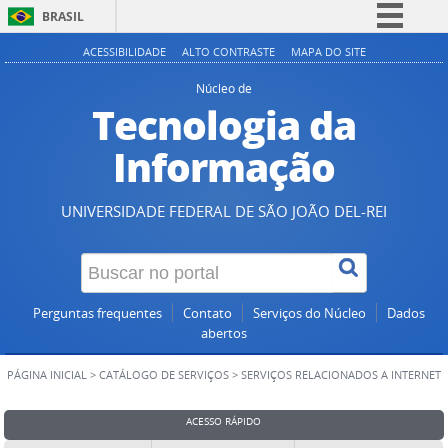
BRASIL
Simplifique!
ACESSIBILIDADE
ALTO CONTRASTE
MAPA DO SITE
Comunica BR
Núcleo de
Tecnologia da
Participe
Acesso à informação
Informação
Legislação
Canais
UNIVERSIDADE FEDERAL DE SÃO JOÃO DEL-REI
Perguntas frequentes
Contato
Serviços do Núcleo
Dados
abertos
PÁGINA INICIAL
>
CATÁLOGO DE SERVIÇOS
>
SERVIÇOS RELACIONADOS A INTERNET
ACESSO RÁPIDO